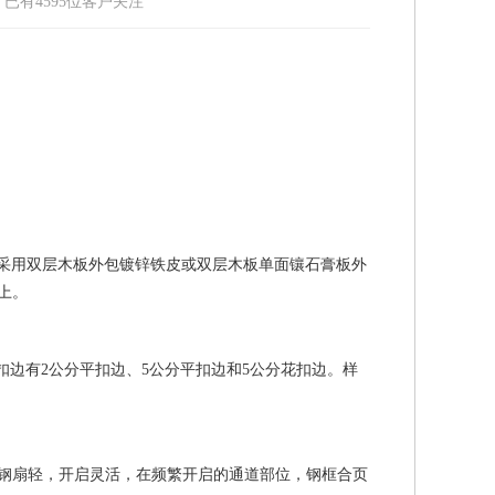
：
已有
4595
位客户关注
e)即木板铁皮防火门，这种门采用双层木板外包镀锌铁皮或双层木板单面镶石膏板外
上。
边有2公分平扣边、5公分平扣边和5公分花扣边。样
钢扇轻，开启灵活，在频繁开启的通道部位，钢框合页