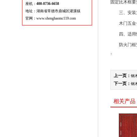
固定比木框要
座机：
400-0736-6658
地址：湖南省常德市鼎城区灌溪镇
三、安装
官网：www.shenghaomc119.com
木门五金一
四、适用
防火门框安
。
上一页：
钢
下一页：
钢
相关产品