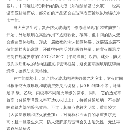
基片，中间灌注特别制作的防火液（如硅酸钠基防火液），经高
温高压封装而成，部分好的产品还会在玻璃表面镀膜以增强抗冲
击性能。
当火灾发生时，复合防火玻璃的工作原理呈现“阶梯式防护”：
开始，外层玻璃在高温作用下逐渐软化、破碎，但中间的防火液
会迅速受热膨胀，形成一层致密的泡沫状隔热层，这层隔热层不
仅能阻挡火焰窜透，还能很好的反射和吸收热量，使背火面温度
控制在规范要求的140℃和180℃（平均温度）以内。此外，防火
液膨胀后形成的结构还能支撑玻璃框架，避免窗扇因玻璃破碎而
坍塌，确保防火完整性。
在性能优势上，复合防火玻璃的隔热效果尤为突出，耐火时间
可根据防火液厚度和玻璃层数灵活调整，从0.5h到3h不等，能满
足甲 级、乙级、丙级等不同耐火等级的需求。同时，它的透光率
较高（普通型号透光率可达80%以上），接近普通玻璃，不会影
响建筑内部的采光效果。不过，其缺点也较为明显：重量较大
（因多层玻璃和防火液叠加），对窗框和五金件的承重要求更
高；且一旦发生火灾，防火液膨胀后玻璃会失去透光性，无法再
观察外部情况。