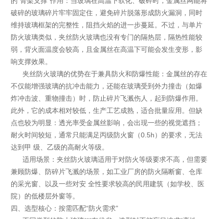
的“骨架支撑”作用：当玻璃在高温下软化、破碎时，金属丝网能将
破碎的玻璃碎片牢牢固定住，避免碎片脱落形成防火漏洞，同时
维持玻璃框架的完整性，阻挡火焰的进一步蔓延。不过，与单片
防火玻璃类似，夹丝防火玻璃也没有专门的隔热层，隔热性能较
弱，背火面温度会较高，且金属丝在高温下可能会发生变形，影
响支撑效果。
夹丝防火玻璃的优势在于兼具防火和防爆性能：金属丝的存在
不仅能增强玻璃的抗冲击能力，还能在玻璃受到外力撞击（如爆
炸冲击波、重物撞击）时，防止碎片飞溅伤人，起到防爆作用。
此外，它的成本相对较低，生产工艺成熟，适合批量应用。但缺
点也较为明显：透光率受金属丝影响，会出现一些的视觉遮挡；
耐火时间较短，通常只能满足丙级防火窗（0.5h）的要求，无法
达到甲 级、乙级的高耐火等级。
适用场景：夹丝防火玻璃适用于对防火等级要求不高，但需要
兼顾防爆、防碎片飞溅的场景，如工业厂房的防火隔断窗、仓库
的采光窗、以及一些对安 全性要求较高的民用建筑（如学校、医
院）的低楼层外窗等。
四、选型核心：按需匹配“防火需求”