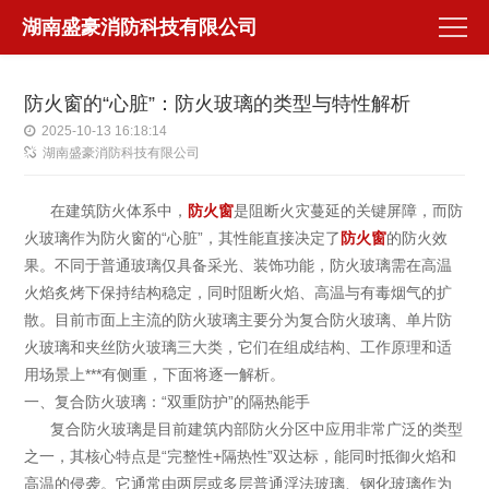
湖南盛豪消防科技有限公司
防火窗的“心脏”：防火玻璃的类型与特性解析
2025-10-13 16:18:14
湖南盛豪消防科技有限公司
在建筑防火体系中，
防火窗
是阻断火灾蔓延的关键屏障，而防
火玻璃作为防火窗的“心脏”，其性能直接决定了
防火窗
的防火效
果。不同于普通玻璃仅具备采光、装饰功能，防火玻璃需在高温
火焰炙烤下保持结构稳定，同时阻断火焰、高温与有毒烟气的扩
散。目前市面上主流的防火玻璃主要分为复合防火玻璃、单片防
火玻璃和夹丝防火玻璃三大类，它们在组成结构、工作原理和适
用场景上***有侧重，下面将逐一解析。
一、复合防火玻璃：“双重防护”的隔热能手
复合防火玻璃是目前建筑内部防火分区中应用非常广泛的类型
之一，其核心特点是“完整性+隔热性”双达标，能同时抵御火焰和
高温的侵袭。它通常由两层或多层普通浮法玻璃、钢化玻璃作为