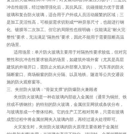
冲击性能强，经过物理强化后，其抗风压、抗碰撞能力优于普通
玻璃和复合防火玻璃，适合用于户外或人员活动频繁的区域；三
是加工灵活性高，可根据需求切割成***种异形尺寸，也能进行钢
化、镀膜等二次加工。但它的局限性也很明确：仅能满足“耐火完
整性”要求，无法满足“隔热性”要求，因此不能用于需要阻断高温
的场景。
适用场景：单片防火玻璃主要用于对隔热性要求较低，但对完
整性和抗冲击性要求较高的场景，如建筑外墙外窗（尤其是高层
建筑的外墙开口，需防止火焰从外部窜入室内）、汽车库的防火
隔断窗口、商场橱窗的防火分隔、以及地铁、隧道等公共交通设
施的防火观察窗等。
三、夹丝防火玻璃：“骨架支撑”的防爆防火兼顾者
夹丝防火玻璃是一种在玻璃内部嵌入金属丝（通常为铜丝、铁
丝或不锈钢丝）的特别的防火玻璃，金属丝呈网状或条状分布，
与玻璃形成一个整体结构。它的生产工艺相对简单，只需在玻璃
成型过程中将金属丝网夹入玻璃内部，再经过退火处理即可。
火灾发生时，夹丝防火玻璃的防火原理主要依赖于金属丝