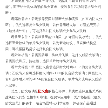
不同类型的防火玻璃***有优劣，选型时不能盲目追求“高性
能”，而应结合具体场景的防火要求、安装条件和功能需求综合判
断：
看隔热需求：若场景需要同时阻断火焰和高温（如室内防火分
区），优先选择复合防火玻璃；若仅需阻断火焰，对隔热无要求
（如外墙外窗），可选择单片防火玻璃或夹丝防火玻璃。
看承重条件：若窗框承重能力有限（如老旧建筑改造），优先
选择重量较轻的单片防火玻璃；若为新建建筑，且窗框结构坚
固，可根据隔热需求选择复合防火玻璃。
看附加功能：若需要防爆、防碎片飞溅，选择夹丝防火玻璃；
若需要抗风压、抗碰撞，选择单片铯钾防火玻璃。
看耐火等级：甲 级防火窗需选择耐火时间≥1.5h的复合防火玻
璃；乙级防火窗可选择耐火时间≥1.0h的复合防火玻璃；丙级防火
窗可选择耐火时间≥0.5h的复合防火玻璃、单片防火玻璃或夹丝防
火玻璃。
总之，防火玻璃是
防火窗
的核心部件，其类型选择直接关系到
建筑防火的安 全性和可靠性。在实际应用中，需严格按照《建筑
防火规范》的要求，结合场景特点科学选型，并确保产品通过