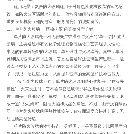
适用场景：复合防火玻璃适用于对隔热性要求较高的室内场
景，如防火分区隔断墙的窗口、疏散楼梯间与走廊连通的窗口、
重要设备机房（如配电室、服务器房）的观察窗等。
二、单片防火玻璃：“硬核抗压”的完整性守护者
单片防火玻璃是一种无需夹层或灌注防火液的“单一结构”防火
玻璃，主要通过特有的化学处理或物理强化工艺实现防火性能，
常见的有单片铯钾防火玻璃、单片硼硅防火玻璃等。其中，单片
铯钾防火玻璃是市场主流，它是在普通浮法玻璃生产过程中，通
过离子交换工艺将玻璃表面的钠离子替换为铯、钾等大半径离
子，形成一层压应力层，从而提升玻璃的受高温和抗冲击能力。
与复合防火玻璃不同，单片防火玻璃的核心优势在于“耐火完
整性”。火灾发生时，它不会像普通玻璃那样立即炸裂成尖锐碎
片，而是会逐渐软化、龟裂，但玻璃整体结构仍能保持完整，形
成一道“防火屏障”，阻挡火焰和火星的窜透。不过，由于没有隔热
层，单片防火玻璃的隔热性能较差，背火面温度会快速升高，无
法阻断高温传递。
单片防火玻璃的性能特点十分鲜明：一是重量轻，比同厚度的
复合防火玻璃轻30%~50%，对安装结构的承重压力较小；二是抗